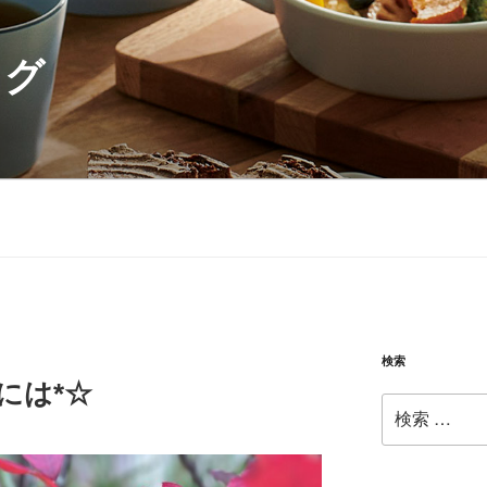
ログ
検索
には*☆
検
索: