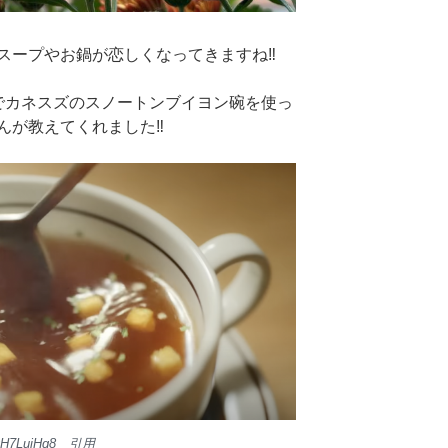
スープやお鍋が恋しくなってきますね‼︎
でカネスズのスノートンブイヨン碗を使っ
が教えてくれました‼︎
kYqH7LujHq8 引用