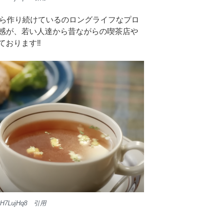
から作り続けているのロングライフなプロ
感が、若い人達から昔ながらの喫茶店や
おります‼︎
kYqH7LujHq8 引用