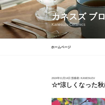
コ
ン
カネスズ ブ
テ
ン
Kanesuzu Ceramics
ツ
へ
ス
キ
ホームページ
ッ
プ
投
2024年11月14日
投稿者:
KANESUZU
稿
☆*涼しくなった秋
日: