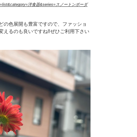
/?page=list&category=洋食器&series=スノートンボーダ
どの色展開も豊富ですので、ファッショ
変えるのも良いですね‼︎ぜひご利用下さい