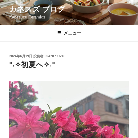
コ
カネスズ ブログ
ン
Kanesuzu Ceramics
テ
ン
ツ
メニュー
へ
ス
キ
投
2024年6月19日
投稿者:
KANESUZU
稿
ッ
°˖✧初夏へ✧˖°
日:
プ