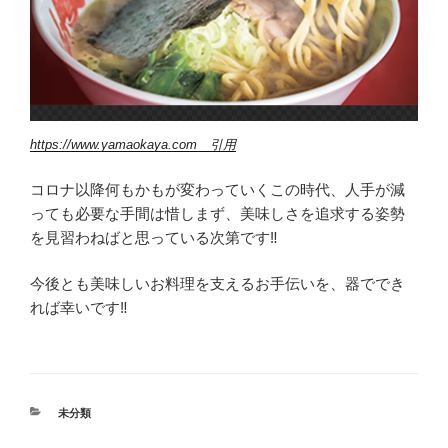
https://www.yamaokaya.com 引用
コロナ以降何もかもが変わっていくこの時代、人手が減
っても必要な手間は惜しまず、美味しさを追求する姿勢
を見習わねばと思っている次第です‼︎
今後とも美味しいお料理を支えるお手伝いを、器ででき
れば幸いです‼︎
カ
未分類
テ