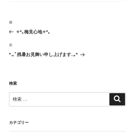
ゴ
リ
ー
投
過
前
稿
去
✧*｡梅見心地✧*｡
ナ
の
ビ
投
次
次
稿
ゲ
の
*.｡ﾟ残暑お見舞い申し上げます..｡*
投
ー
稿
シ
ョ
検索
ン
検
検
索
索:
カテゴリー